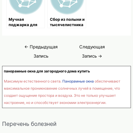
Мучная
Сбор из полыни и
поджарка для
тысячелистника
улучшения
при эндометрите
лактации
Навигация
←
Предыдущая
Следующая
по
Запись
Запись
→
записям
панорамные окна для загородного дома купить
Максимум естественного света.
Панорамные окна
обеспечивают
максимальное проникновение солнечных лучей в помещение, что
создает ощущение простора и воздуха. Это не только улучшает
настроение, но и способствует экономии электроэнергии.
Перечень болезней