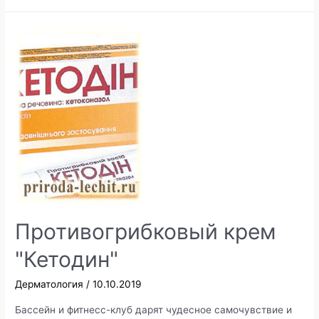
для
лица
из
апельсина,
творога
и
масла
Противогрибковый крем
"Кетодин"
Дерматология
/
10.10.2019
Бассейн и фитнесс-клуб дарят чудесное самочувствие и