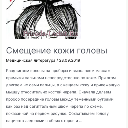
температуре
и
простуде,
понос
и
рвота,
понос
Смещение кожи головы
у
Медицинская литература
/
28.09.2019
детей
Раздвигаем волосы на проборы и выполняем массаж
прямыми пальцами непосредственно по коже. При этом
двигаем не сами пальцы, а смещаем кожу и прилежащую
мышцу относительно костей черепа. Сначала делаем
пробор посередине головы между теменными буграми,
как раз над сагиттальным швом черепа по схеме,
показанной на первом рисунке. Обхватываем голову
пациента ладонями с обеих сторон и …