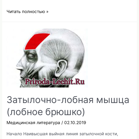
Масло
Читать полностью »
из
фиалки
трехцветной
Затылочно-лобная мышца
(лобное брюшко)
Медицинская литература
/
02.10.2019
Начало Наивысшая выйная линия затылочной кости,