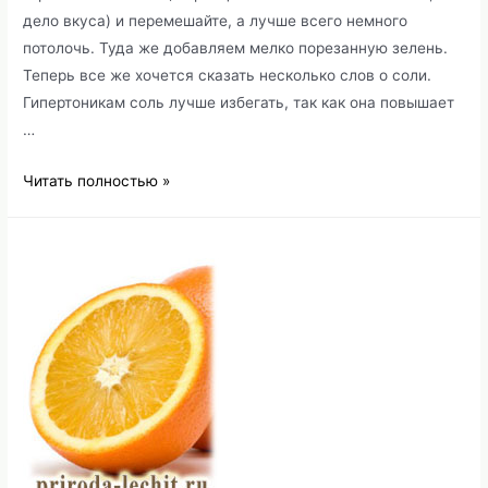
дело вкуса) и перемешайте, а лучше всего немного
потолочь. Туда же добавляем мелко порезанную зелень.
Теперь все же хочется сказать несколько слов о соли.
Гипертоникам соль лучше избегать, так как она повышает
…
Полезная
Читать полностью »
замена
мяса
–
картофель,
бобовые
и
зелень