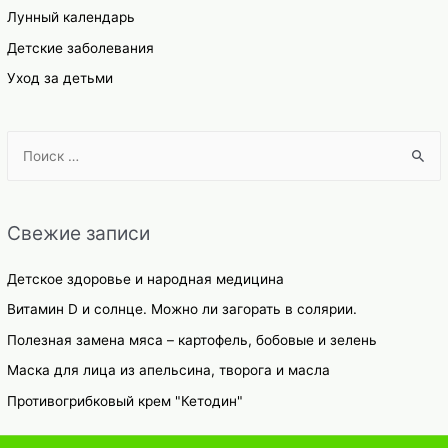
Лунный календарь
Детские заболевания
Уход за детьми
S
e
a
r
Свежие записи
c
h
Детское здоровье и народная медицина
f
Витамин D и солнце. Можно ли загорать в солярии.
o
Полезная замена мяса – картофель, бобовые и зелень
r
Маска для лица из апельсина, творога и масла
:
Противогрибковый крем "Кетодин"