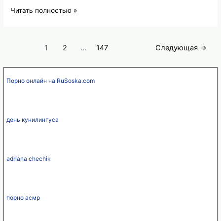
Смещение
Читать полностью »
кожи
головы
Навигация
1
2
…
147
Следующая
→
по
записям
Порно онлайн на RuSoska.com
день кунилингуса
adriana chechik
порно асмр