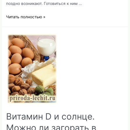
поздно возникают. Готовиться к ним …
Детское
Читать полностью »
здоровье
и
народная
медицина
Витамин D и солнце.
Можно ли загорать в