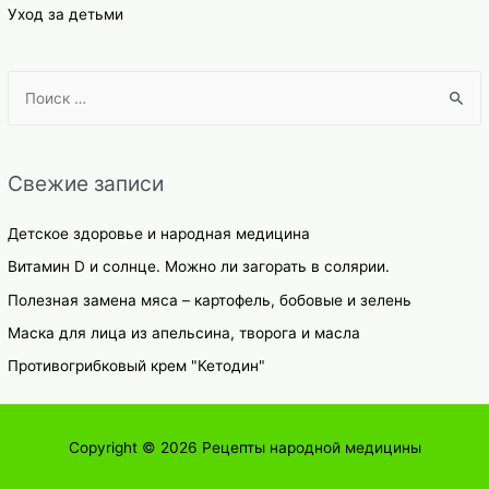
Уход за детьми
S
e
a
r
Свежие записи
c
h
Детское здоровье и народная медицина
f
Витамин D и солнце. Можно ли загорать в солярии.
o
Полезная замена мяса – картофель, бобовые и зелень
r
Маска для лица из апельсина, творога и масла
:
Противогрибковый крем "Кетодин"
Copyright © 2026
Рецепты народной медицины