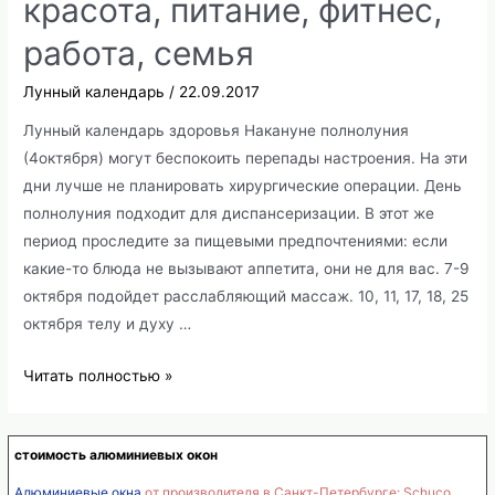
красота, питание, фитнес,
питание,
фитнес,
работа, семья
работа,
семья
Лунный календарь
/
22.09.2017
Лунный календарь здоровья Накануне полнолуния
(4октября) могут беспокоить перепады настроения. На эти
дни лучше не планировать хирургические операции. День
полнолуния подходит для диспансеризации. В этот же
период проследите за пищевыми предпочтениями: если
какие-то блюда не вызывают аппетита, они не для вас. 7-9
октября подойдет расслабляющий массаж. 10, 11, 17, 18, 25
октября телу и духу …
Лунный
Читать полностью »
календарь,
октябрь
стоимость алюминиевых окон
2009,
здоровье,
Алюминиевые окна
от производителя в Санкт-Петербурге: Schuco,