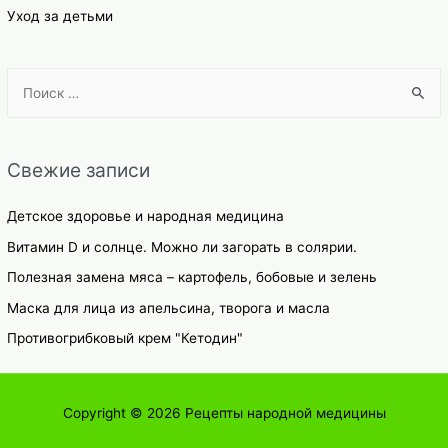
Уход за детьми
S
e
a
r
Свежие записи
c
h
Детское здоровье и народная медицина
f
Витамин D и солнце. Можно ли загорать в солярии.
o
Полезная замена мяса – картофель, бобовые и зелень
r
Маска для лица из апельсина, творога и масла
:
Противогрибковый крем "Кетодин"
Copyright © 2026
Рецепты народной медицины