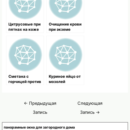
Цитрусовые при
Очищение крови
пятнах на коже
при экземе
Сметана с
Куриное яйцо от
горчицей против
мозолей
экземы
Навигация
←
Предыдущая
Следующая
по
Запись
Запись
→
записям
панорамные окна для загородного дома