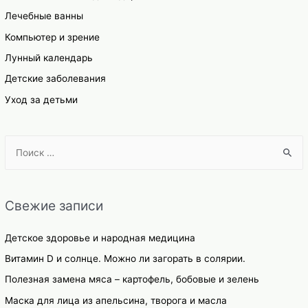
Лечебные ванны
Компьютер и зрение
Лунный календарь
Детские заболевания
Уход за детьми
S
e
a
r
Свежие записи
c
h
Детское здоровье и народная медицина
f
Витамин D и солнце. Можно ли загорать в солярии.
o
Полезная замена мяса – картофель, бобовые и зелень
r
Маска для лица из апельсина, творога и масла