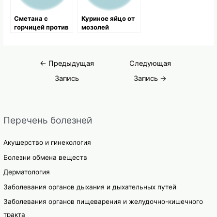
Сметана с
Куриное яйцо от
горчицей против
мозолей
экземы
Навигация
←
Предыдущая
Следующая
по
Запись
Запись
→
записям
Перечень болезней
Акушерство и гинекология
Болезни обмена веществ
Дерматология
Заболевания органов дыхания и дыхательных путей
Заболевания органов пищеварения и желудочно-кишечного
тракта