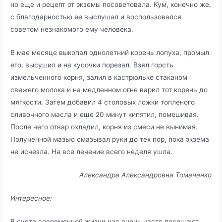
но еще и рецепт от экземы посоветовала. Кум, конечно же,
с благодарностью ее выслушал и воспользовался
советом незнакомого ему человека.
В мае месяце выкопал однолетний корень лопуха, промыл
его, высушил и на кусочки порезал. Взял горсть
измельченного корня, залил в кастрюльке стаканом
свежего молока и на медленном огне варил тот корень до
мягкости. Затем добавил 4 столовых ложки топленого
сливочного масла и еще 20 минут кипятил, помешивая.
После чего отвар охладил, корня из смеси не вынимая.
Полученной мазью смазывал руки до тех пор, пока экзема
не исчезла. На все лечение всего неделя ушла.
Александра Александровна Томаченко
Интересное:
В суете современной жизни нас очень часто посещают