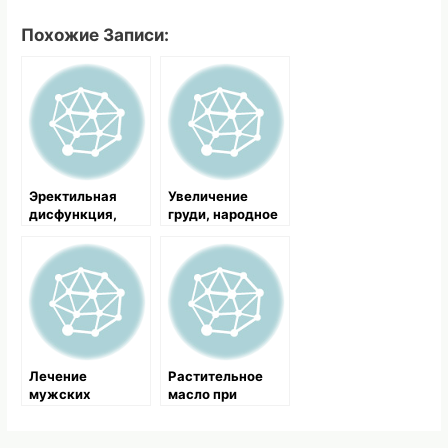
Похожие Записи:
Эректильная
Увеличение
дисфункция,
груди, народное
советы из
лечение
народной
гинекомастии
медицины
Лечение
Растительное
мужских
масло при
болезней. Общая
холангите
характеристика