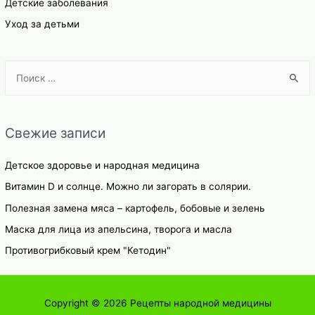
Детские заболевания
Уход за детьми
S
e
a
r
Свежие записи
c
h
Детское здоровье и народная медицина
f
Витамин D и солнце. Можно ли загорать в солярии.
o
Полезная замена мяса – картофель, бобовые и зелень
r
Маска для лица из апельсина, творога и масла
:
Противогрибковый крем "Кетодин"
Copyright © 2026
Рецепты народной медицины