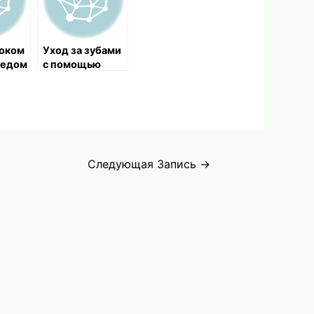
соком
Уход за зубами
медом
с помощью
й при
тысячелистник
а
иях
Следующая Запись
→