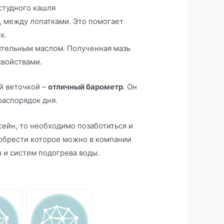
студного кашля
, между лопатками. Это помогает
х.
ительным маслом. Полученная мазь
войствами.
й веточкой –
отличный барометр
. Он
аспорядок дня.
сейн, то необходимо позаботиться и
обрести которое можно в компании
в и систем подогрева воды.