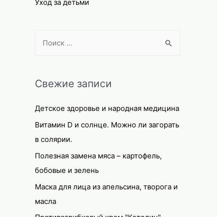
Уход за детьми
S
e
a
r
Свежие записи
c
Детское здоровье и народная медицина
h
f
Витамин D и солнце. Можно ли загорать
o
в солярии.
r
Полезная замена мяса – картофель,
:
бобовые и зелень
Маска для лица из апельсина, творога и
масла