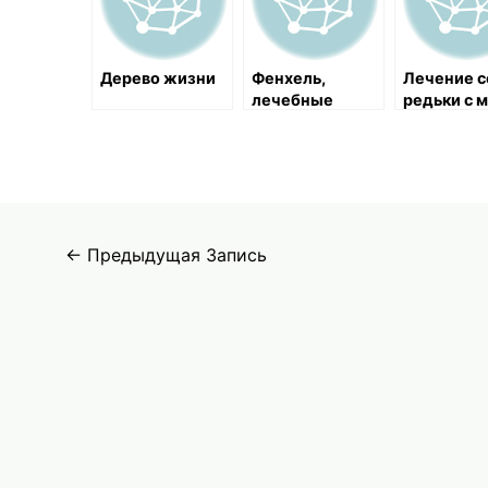
Дерево жизни
Фенхель,
Лечение 
лечебные
редьки с 
свойства и
и крапиво
применение в
камнях в
медицине
желчном
пузыре и
заболеван
почек
Навигация
←
Предыдущая Запись
по
записям