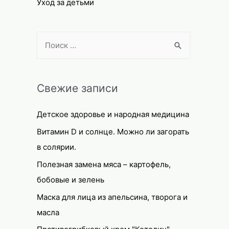
Уход за детьми
S
e
a
r
Свежие записи
c
Детское здоровье и народная медицина
h
f
Витамин D и солнце. Можно ли загорать
o
в солярии.
r
Полезная замена мяса – картофель,
:
бобовые и зелень
Маска для лица из апельсина, творога и
масла