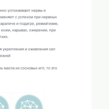
енно успокаивают нервы и
именяют с успехом при нервных
араличе и подагре, ревматизме,
 кожи, нарывах, ожирении, при
гких.
я укрепления и оживления сил
лезней
ль масла из сосновых игл, то это