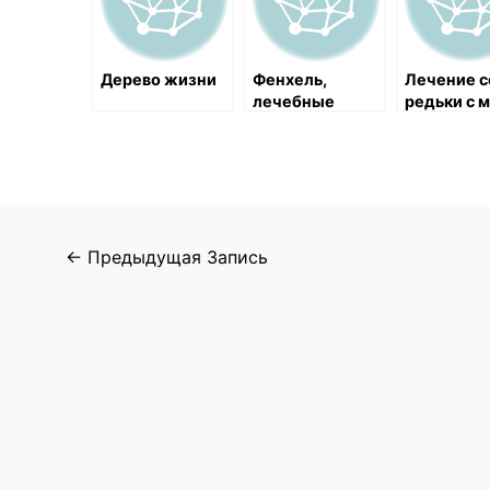
Дерево жизни
Фенхель,
Лечение 
лечебные
редьки с 
свойства и
и крапиво
применение в
камнях в
медицине
желчном
пузыре и
заболеван
почек
Навигация
←
Предыдущая Запись
по
записям