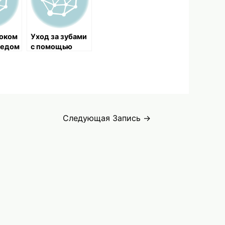
соком
Уход за зубами
медом
с помощью
й при
тысячелистник
а
иях
Следующая Запись
→