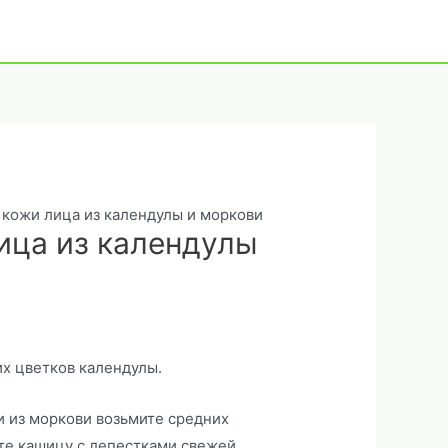
 кожи лица из календулы и моркови
ица из календулы
их цветков календулы.
и из моркови возьмите средних
йте кашицу с лепестками свежей