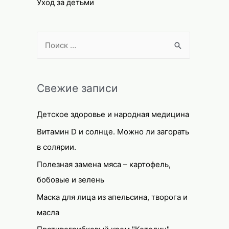
Уход за детьми
S
e
a
r
Свежие записи
c
Детское здоровье и народная медицина
h
f
Витамин D и солнце. Можно ли загорать
o
в солярии.
r
Полезная замена мяса – картофель,
:
бобовые и зелень
Маска для лица из апельсина, творога и
масла