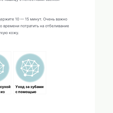
держите 10 — 15 минут. Очень важно
о времени потратить на отбеливание
ухую кожу.
 сухой
Уход за зубами
 из
с помощью
 и
тысячелистник
а