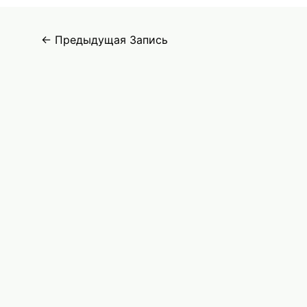
Навигация
←
Предыдущая Запись
по
записям