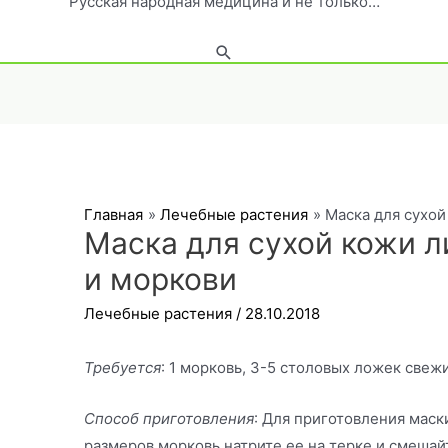
Русская народная медицина и не только…
Поиск
Главная
Лечебные растения
Маска для сухой
Маска для сухой кожи л
и моркови
Лечебные растения
/
28.10.2018
Требуется
: 1 морковь, 3-5 столовых ложек свеж
Способ приготовления
: Для приготовления маск
размеров морковь натрите ее на терке и смеша