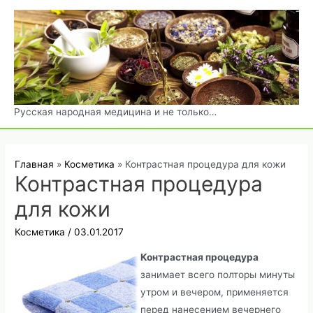
Перейти
к
содержимому
Русская народная медицина и не только…
Главная
Косметика
Контрастная процедура для кожи
Контрастная процедура
для кожи
Косметика
/
03.01.2017
Контрастная процедура
занимает всего полторы минуты
утром и вечером, применяется
перед нанесением вечернего