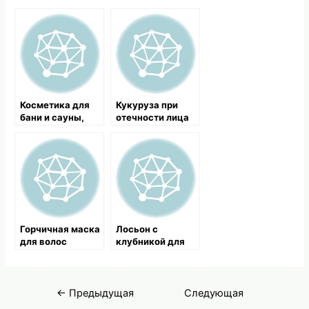
Косметика для
Кукуруза при
бани и сауны,
отечности лица
маски, мед,
скраб для тела и
глина для бани
Горчичная маска
Лосьон с
для волос
клубникой для
улучшения цвета
лица
Навигация
←
Предыдущая
Следующая
по