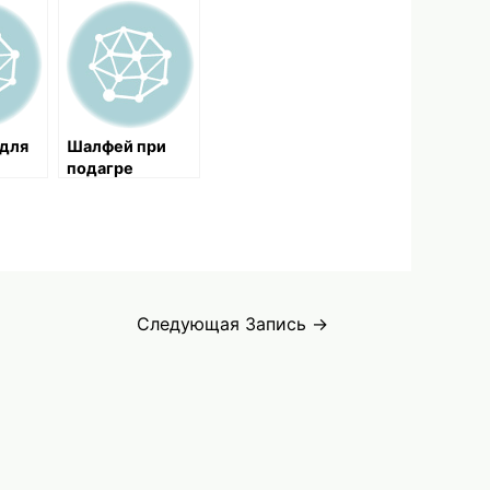
 для
Шалфей при
я
подагре
Следующая Запись
→