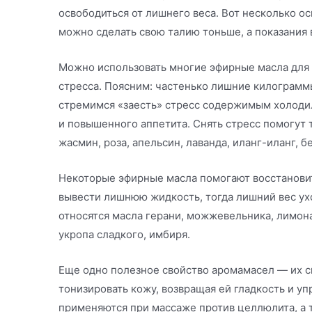
освободиться от лишнего веса. Вот несколько о
можно сделать свою талию тоньше, а показания 
Можно использовать многие эфирные масла для 
стресса. Поясним: частенько лишние килограмм
стремимся «заесть» стресс содержимым холодиль
и повышенного аппетита. Снять стресс помогут 
жасмин, роза, апельсин, лаванда, иланг-иланг, б
Некоторые эфирные масла помогают восстанови
вывести лишнюю жидкость, тогда лишний вес ухо
относятся масла герани, можжевельника, лимона
укропа сладкого, имбиря.
Еще одно полезное свойство аромамасел — их 
тонизировать кожу, возвращая ей гладкость и уп
применяются при массаже против целлюлита, а 