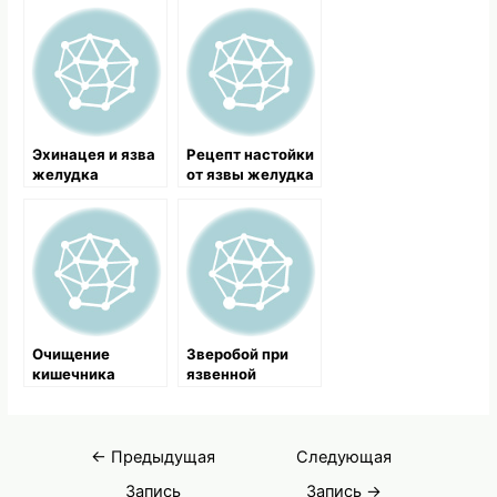
Эхинацея и язва
Рецепт настойки
желудка
от язвы желудка
Очищение
Зверобой при
кишечника
язвенной
сывороткой
болезни желудка
и
двенадцатиперс
Навигация
тной кишки
←
Предыдущая
Следующая
по
Запись
Запись
→