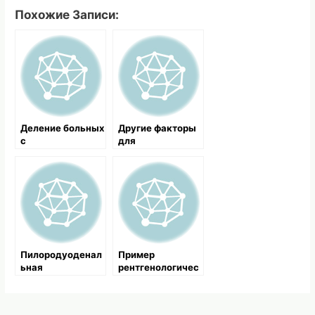
Похожие Записи:
Деление больных
Другие факторы
с
для
геморрагическим
возникновения
шоком на три
желудочного
группы
кровотечения
Пилородуоденал
Пример
ьная
рентгенологичес
локализация
кого
кровоточащих
обследования и
язв
последующего