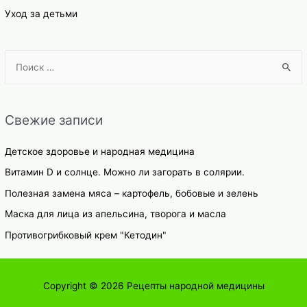
Уход за детьми
S
e
a
r
Свежие записи
c
h
Детское здоровье и народная медицина
f
Витамин D и солнце. Можно ли загорать в солярии.
o
Полезная замена мяса – картофель, бобовые и зелень
r
Маска для лица из апельсина, творога и масла
:
Противогрибковый крем "Кетодин"
Copyright © 2026
Рецепты народной медицины