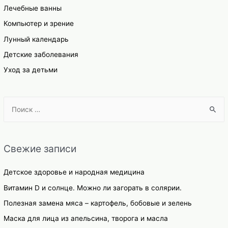
Лечебные ванны
Компьютер и зрение
Лунный календарь
Детские заболевания
Уход за детьми
S
e
a
r
Свежие записи
c
h
Детское здоровье и народная медицина
f
Витамин D и солнце. Можно ли загорать в солярии.
o
Полезная замена мяса – картофель, бобовые и зелень
r
Маска для лица из апельсина, творога и масла
: