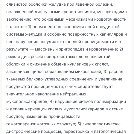
слизистой оболочки желудка при язвенной болезни,
осложненной диффузными кровотечениями, мы приходим к
заключению, что основными механизмами кровоточивости
являются: 1) перманентная гиперемия всей сосудистой
системы желудка и особенно поверхностных капилляров и
вен, нарушение сосудисто-тканевой проницаемости и в
результате — массивный эритропедез и кровотечение; 2)
резкая дистрофия поверхностных слоев слизистой
оболочки и снижение обмена нуклеиновых кислот,
заканчивающиеся образованием микроэрозий; 3) распад
тканевых белково-углеводных соединений и увеличение
сосудистой проницаемости, о чем свидетельствует
значительное накопление нейтральных
мукополисахаридов; 4) нарушение ритмов полимеризации
и деполимеризации кислых мукополисахаридов в стенке
сосудов, изменение проницаемости
гематопаренхиматозных структур; 5) гиперпластически-
дистрофические процессы, перестройка и патологическая