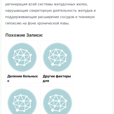
регенерация всей системы желудочных желез,
нарушающие секреторную деятельность желудка и
поддерживающие расширение сосудов и тканевую
гипоксию на фоне хронической язвы.
Похожие Записи:
Деление больных
Другие факторы
с
для
геморрагическим
возникновения
шоком на три
желудочного
группы
кровотечения