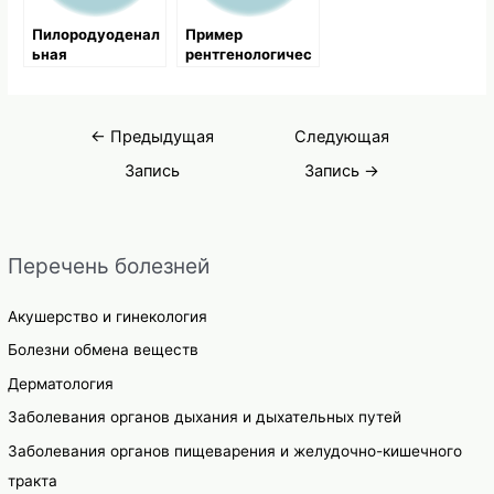
Пилородуоденал
Пример
ьная
рентгенологичес
локализация
кого
кровоточащих
обследования и
язв
последующего
Навигация
лечения
←
Предыдущая
Следующая
по
Запись
Запись
→
записям
Перечень болезней
Акушерство и гинекология
Болезни обмена веществ
Дерматология
Заболевания органов дыхания и дыхательных путей
Заболевания органов пищеварения и желудочно-кишечного
тракта