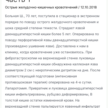
Острые желудочно-кишечных кровотечений
/
12.10.2018
Больная Ш., 70 лет, поступила в стационар в экстренном
порядке по поводу острого желудочного кровотечения и
шока средней степени тяжести. Страдает язвой
двенадцатиперстной кишки более 5 лет. Оперирована по
поводу перфоративной язвы двенадцатиперстной кишки
(произведено ушивание язви). Доставлена к нам в
клинику, когда кровотечение уже остановилось. При
фиброгастроскопии на верхнезадней стенке луковицы
двенадцатиперстной кишки обнаружена каллезная язва
диаметром 2 см с некротическим детритом на дне. После
соответствующей подготовки (интенсивная
противошоковая терапия) оперирована на 4-е сутки.
Лапаротомия. Привратник и луковица двенадцатиперстной
кишки инфильтрированы, рубцово деформированы, В
толстой кишке остатки измененной крови. На
верхнезадней стенке пальпируется язвенный инфильтрат