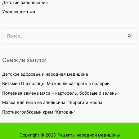
Детские заболевания
Уход за детьми
S
e
a
r
Свежие записи
c
h
Детское здоровье и народная медицина
f
Витамин D и солнце. Можно ли загорать в солярии.
o
Полезная замена мяса – картофель, бобовые и зелень
r
Маска для лица из апельсина, творога и масла
:
Противогрибковый крем "Кетодин"
Copyright © 2026
Рецепты народной медицины