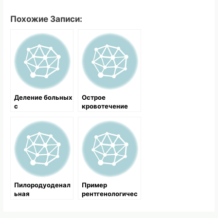
Похожие Записи:
Деление больных
Острое
с
кровотечение
геморрагическим
шоком на три
группы
Пилородуоденал
Пример
ьная
рентгенологичес
локализация
кого
кровоточащих
обследования и