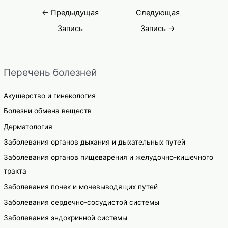
язв
последующего
Навигация
лечения
←
Предыдущая
Следующая
по
Запись
Запись
→
записям
Перечень болезней
Акушерство и гинекология
Болезни обмена веществ
Дерматология
Заболевания органов дыхания и дыхательных путей
Заболевания органов пищеварения и желудочно-кишечного
тракта
Заболевания почек и мочевыводящих путей
Заболевания сердечно-сосудистой системы
Заболевания эндокринной системы