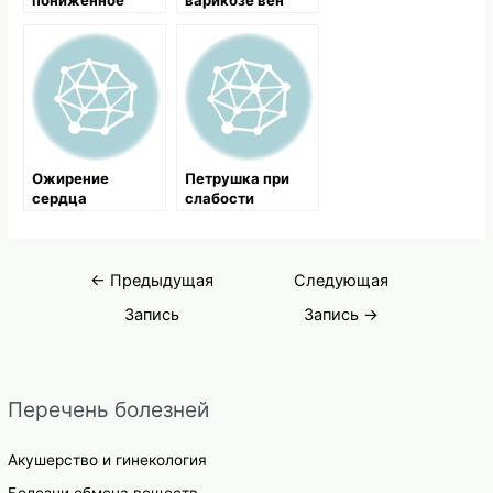
давление,
симптомы и
лечение
народными
средствами
Ожирение
Петрушка при
сердца
слабости
сердечной
мышцы и других
болезнях сердца
Навигация
←
Предыдущая
Следующая
по
Запись
Запись
→
записям
Перечень болезней
Акушерство и гинекология