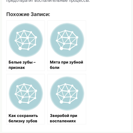
предотвратит воспалительные процессы.
Похожие Записи:
Белые зубы –
Мята при зубной
признак
боли
здоровья всего
организма
Как сохранить
Зверобой при
белизну зубов
воспалениях
после
пародонта
отбеливания в