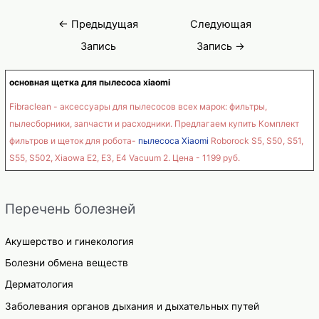
стоматологии
Навигация
←
Предыдущая
Следующая
по
Запись
Запись
→
записям
основная щетка для пылесоса xiaomi
Fibraclean - аксессуары для пылесосов всех марок: фильтры,
пылесборники, запчасти и расходники. Предлагаем купить Комплект
фильтров и щеток для робота-
пылесоса Xiaomi
Roborock S5, S50, S51,
S55, S502, Xiaowa E2, E3, E4 Vacuum 2. Цена - 1199 руб.
Перечень болезней
Акушерство и гинекология
Болезни обмена веществ
Дерматология
Заболевания органов дыхания и дыхательных путей