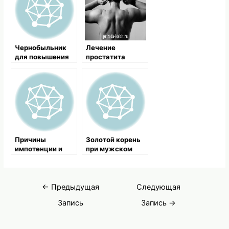
Чернобыльник
Лечение
для повышения
простатита
потенции
народными
средствами,
народные
методы и
рецепты
Причины
Золотой корень
импотенции и
при мужском
продукты, ее
бесплодии
повышающие
Навигация
←
Предыдущая
Следующая
по
Запись
Запись
→
записям