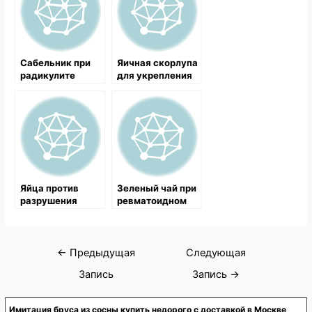
Cабельник при
Яичная скорлупа
радикулите
для укрепления
костей
Яйца против
Зеленый чай при
разрушения
ревматоидном
костей
артрите
Навигация
←
Предыдущая
Следующая
по
Запись
Запись
→
записям
Имитация бруса из сосны купить недорого с доставкой в Москве