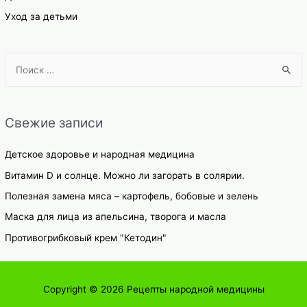
Уход за детьми
S
e
a
r
Свежие записи
c
h
Детское здоровье и народная медицина
f
Витамин D и солнце. Можно ли загорать в солярии.
o
Полезная замена мяса – картофель, бобовые и зелень
r
Маска для лица из апельсина, творога и масла
:
Противогрибковый крем "Кетодин"
Copyright © 2026
Рецепты народной медицины