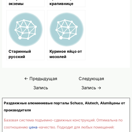
экземы
крапивнице
Старинный
Куриное яйцо от
русский
мозолей
народный рецепт
при лишае
Навигация
←
Предыдущая
Следующая
по
Запись
Запись
→
записям
Раздвижные алюминиевые порталы Schuco, Alutech, Alumilцены от
производителя
Базовая система подъемно-сдвижных конструкций. Оптимальна по
соотношению
цена
-качество. Подходит для любых помещений: