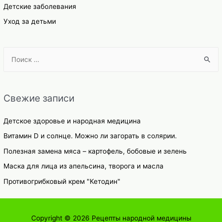
Детские заболевания
Уход за детьми
S
e
a
r
Свежие записи
c
h
Детское здоровье и народная медицина
f
Витамин D и солнце. Можно ли загорать в солярии.
o
Полезная замена мяса – картофель, бобовые и зелень
r
Маска для лица из апельсина, творога и масла
:
Противогрибковый крем "Кетодин"
Copyright © 2026
Рецепты народной медицины