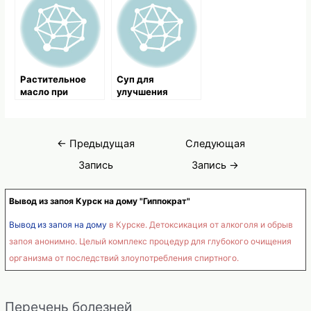
медицины
Растительное
Суп для
масло при
улучшения
холангите
потенции
Навигация
←
Предыдущая
Следующая
по
Запись
Запись
→
записям
Вывод из запоя Курск на дому "Гиппократ"
Вывод из запоя на дому
в Курске. Детоксикация от алкоголя и обрыв
запоя анонимно. Целый комплекс процедур для глубокого очищения
организма от последствий злоупотребления спиртного.
Перечень болезней