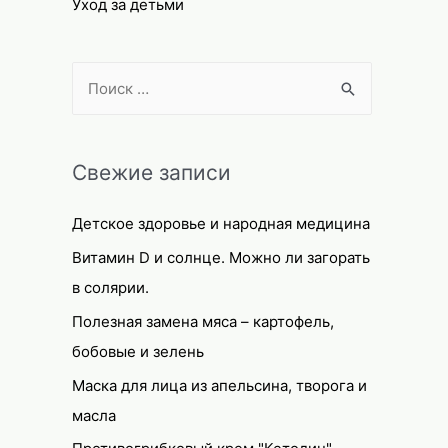
Уход за детьми
S
e
a
r
Свежие записи
c
Детское здоровье и народная медицина
h
f
Витамин D и солнце. Можно ли загорать
o
в солярии.
r
Полезная замена мяса – картофель,
:
бобовые и зелень
Маска для лица из апельсина, творога и
масла