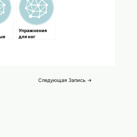
Упражнения
ные
для ног
Следующая Запись
→