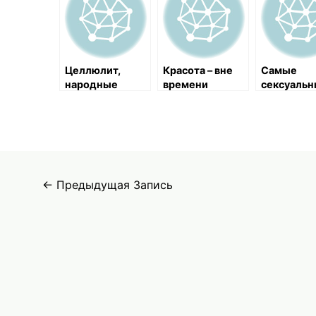
Целлюлит,
Красота – вне
Самые
народные
времени
сексуаль
средства для
ножки
борьбы с
целлюлитом в
домашних
условиях
Навигация
←
Предыдущая Запись
по
записям