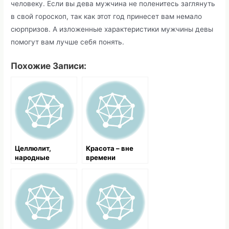
человеку. Если вы дева мужчина не поленитесь заглянуть
в свой гороскоп, так как этот год принесет вам немало
сюрпризов. А изложенные характеристики мужчины девы
помогут вам лучше себя понять.
Похожие Записи:
Целлюлит,
Красота – вне
народные
времени
средства для
борьбы с
целлюлитом в
домашних
условиях