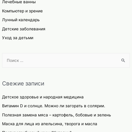
Лечебные ванны
Компьютер и зрение
Лунный календарь
Детские заболевания
Уход за детьми
S
e
a
r
Свежие записи
c
h
Детское здоровье и народная медицина
f
Витамин D и солнце. Можно ли загорать в солярии.
o
Полезная замена мяса – картофель, бобовые и зелень
r
Маска для лица из апельсина, творога и масла
: