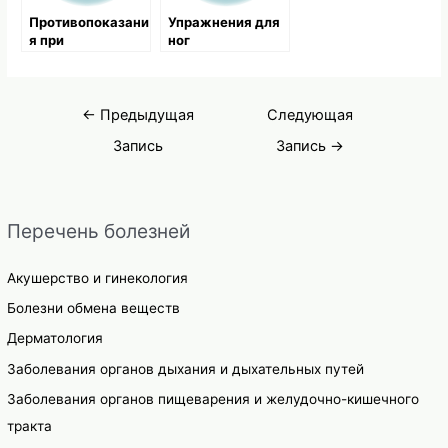
Противопоказани
Упражнения для
я при
ног
пользовании
ароматическими
маслами
Навигация
←
Предыдущая
Следующая
по
Запись
Запись
→
записям
Перечень болезней
Акушерство и гинекология
Болезни обмена веществ
Дерматология
Заболевания органов дыхания и дыхательных путей
Заболевания органов пищеварения и желудочно-кишечного
тракта