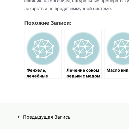
влиянию на организм, натуральные препараты ку
лекарств и не вредят иммунной системе.
Похожие Записи:
Фенхель,
Лечение соком
Масло кип
лечебные
редьки с медом
свойства и
и крапивой при
применение в
камнях в
медицине
желчном
пузыре и
заболеваниях
почек
Навигация
←
Предыдущая Запись
по