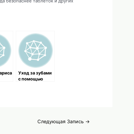
да безопаснее таблеток и других
ариса
Уход за зубами
с помощью
тысячелистник
а
Следующая Запись
→