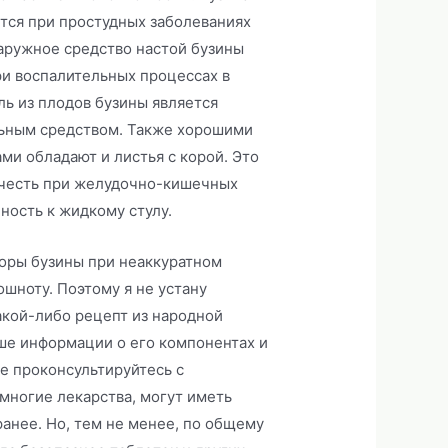
тся при простудных заболеваниях
аружное средство настой бузины
ри воспалительных процессах в
ль из плодов бузины является
ьным средством. Также хорошими
ми обладают и листья с корой. Это
учесть при желудочно-кишечных
ность к жидкому стулу.
 коры бузины при неаккуратном
ошноту. Поэтому я не устану
акой-либо рецепт из народной
ше информации о его компонентах и
ше проконсультируйтесь с
многие лекарства, могут иметь
ранее. Но, тем не менее, по общему