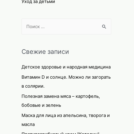
Уход за детьми
S
e
a
r
Свежие записи
c
Детское здоровье и народная медицина
h
f
Витамин D и солнце. Можно ли загорать
o
в солярии.
r
Полезная замена мяса – картофель,
:
бобовые и зелень
Маска для лица из апельсина, творога и
масла