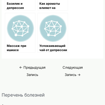
Базилик и
Как ароматы
депрессия
влияют на
психологическое
здоровье?
Массаж при
Успокаивающий
ишиасе
чай от депрессии
Навигация
←
Предыдущая
Следующая
по
Запись
Запись
→
записям
Перечень болезней