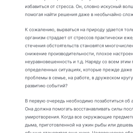
избавиться от стресса. Он, словно искусный вол
помогая найти решения даже в необычайно слож
К сожалению, вырваться на природу удается толь
организм страдает от стрессов практически еже
стечения обстоятельств становятся многочисл
снижение производительности, плохое настроен
неуравновешенность и т.д. Наряду со всем этим
определенных ситуациях, которые прежде даже 
проблемы в семье, на работе, в дружеском кругу
развитию событий?
В первую очередь необходимо позаботиться об 
Она должна помогать восстанавливать силы посл
умиротворения. Когда все окружающие предмет
дыма, приготовленной на ужин рыбы или дешевы
обычно становится еще хуже. Человеческое обо