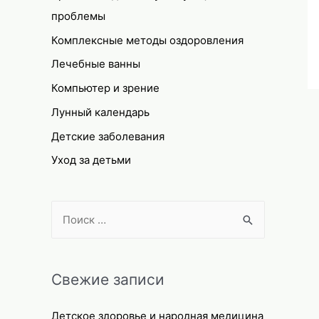
проблемы
Комплексные методы оздоровления
Лечебные ванны
Компьютер и зрение
Лунный календарь
Детские заболевания
Уход за детьми
S
e
a
r
Свежие записи
c
Детское здоровье и народная медицина
h