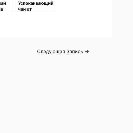
чай
Успокаивающий
се
чай от
депрессии
Следующая Запись
→