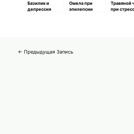
Базилик и
Омела при
Травяной 
депрессия
эпилепсии
при стрес
Навигация
←
Предыдущая Запись
по
записям