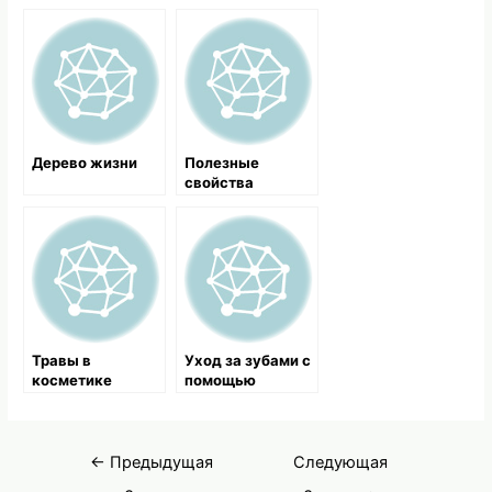
Дерево жизни
Полезные
свойства
клюквы, чем
полезна
земляника,
лечение
петрушкой
Травы в
Уход за зубами с
косметике
помощью
тысячелистника
Навигация
←
Предыдущая
Следующая
по