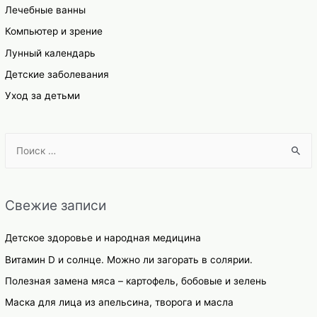
Лечебные ванны
Компьютер и зрение
Лунный календарь
Детские заболевания
Уход за детьми
S
e
a
r
Свежие записи
c
h
Детское здоровье и народная медицина
f
Витамин D и солнце. Можно ли загорать в солярии.
o
Полезная замена мяса – картофель, бобовые и зелень
r
Маска для лица из апельсина, творога и масла
: