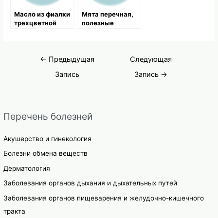
Масло из фиалки
Мята перечная,
трехцветной
полезные
свойства и
применение
Навигация
←
Предыдущая
Следующая
по
Запись
Запись
→
записям
Перечень болезней
Акушерство и гинекология
Болезни обмена веществ
Дерматология
Заболевания органов дыхания и дыхательных путей
Заболевания органов пищеварения и желудочно-кишечного
тракта