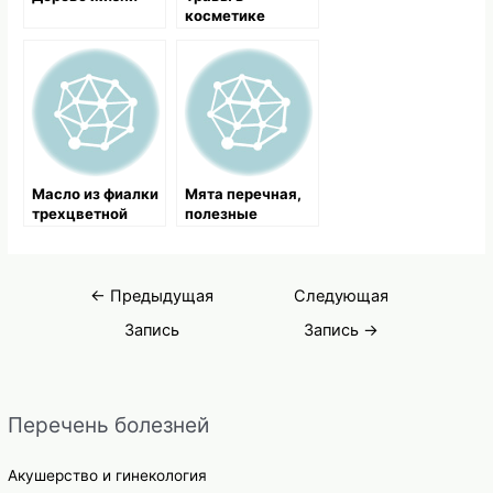
косметике
Масло из фиалки
Мята перечная,
трехцветной
полезные
свойства и
применение
Навигация
←
Предыдущая
Следующая
по
Запись
Запись
→
записям
Перечень болезней
Акушерство и гинекология