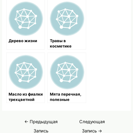
Дерево жизни
Травы в
косметике
Масло из фиалки
Мята перечная,
трехцветной
полезные
свойства и
применение
Навигация
←
Предыдущая
Следующая
по
Запись
Запись
→