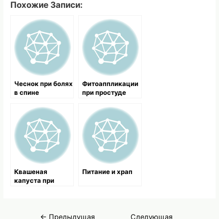
Похожие Записи:
Чеснок при болях
Фитоаппликации
в спине
при простуде
Квашеная
Питание и храп
капуста при
простуде
Навигация
←
Предыдущая
Следующая