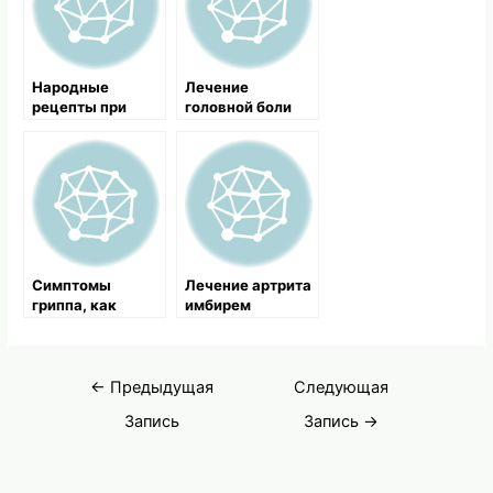
Народные
Лечение
рецепты при
головной боли
болезненном
народными
состоянии
средствами
Симптомы
Лечение артрита
гриппа, как
имбирем
лечить грипп,
лечение гриппа
народными
Навигация
средствами
←
Предыдущая
Следующая
по
Запись
Запись
→
записям