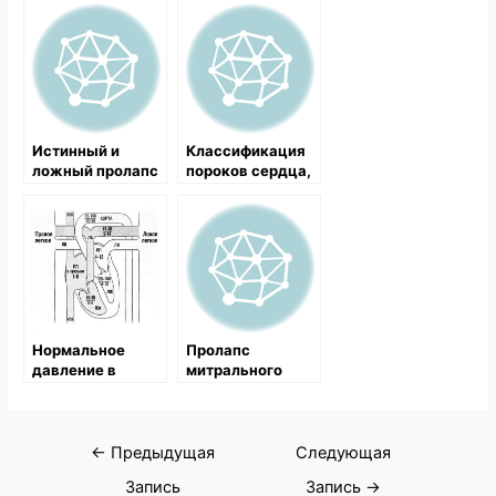
Истинный и
Классификация
ложный пролапс
пороков сердца,
митрального
осложнения
клапана
Нормальное
Пролапс
давление в
митрального
полостях сердца
клапана сердца,
и в крупных
классификация и
сосудах
симптомы
Навигация
←
Предыдущая
Следующая
по
Запись
Запись
→