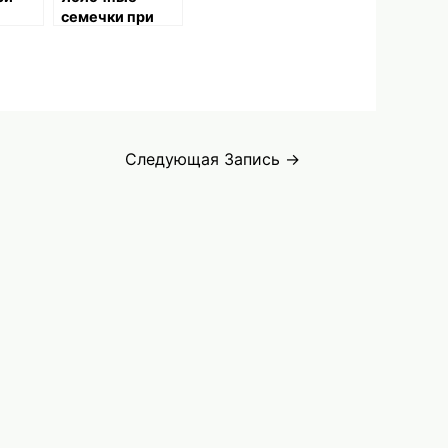
семечки при
дефиците йода
Следующая Запись
→