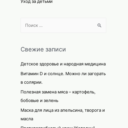
Уход за детьми
S
e
a
r
Свежие записи
c
Детское здоровье и народная медицина
h
f
Витамин D и солнце. Можно ли загорать
o
в солярии.
r
Полезная замена мяса – картофель,
:
бобовые и зелень
Маска для лица из апельсина, творога и
масла