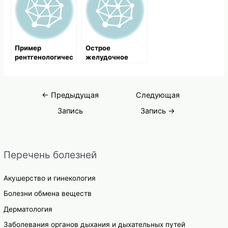
Пример
Острое
рентгенологичес
желудочное
кого
кровотечение на
обследования и
фоне
последующего
пневмосклероза
Навигация
лечения
и
←
Предыдущая
Следующая
гипертонической
по
Запись
Запись
→
болезни, часть 1
записям
Перечень болезней
Акушерство и гинекология
Болезни обмена веществ
Дерматология
Заболевания органов дыхания и дыхательных путей