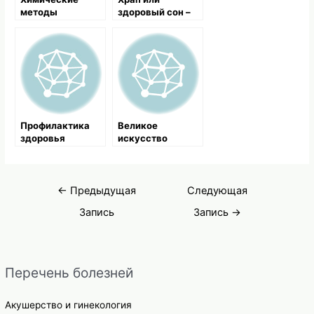
методы
здоровый сон –
подготовки
кто победит?
почвы
Профилактика
Великое
здоровья
искусство
селезенки
кулинарии
Навигация
←
Предыдущая
Следующая
по
Запись
Запись
→
записям
Перечень болезней
Акушерство и гинекология