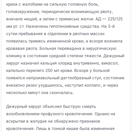
криза с жалобами на сильную головную боль,
головокружение, периодически возникающую рвоту,
вначале нищей, а затем с примесью желчи. АД — 225/125
мм рт. ст. Назначены гипотензивные средства. На 3-й
сутки пребывания в отделении в рвотных массах
появилась примесь измененной крови, а вскоре возникла
кровавая рвота. Больная переведена в хирургическую
клинику в состоянии средней степени тяжести. Дежурный
хирург назначил кальция хлорид внутривенно, викасол;
капельно перелито 250 мл крови. Вскоре у больной
появился непроизвольный дегтеобразный стул, состояние
внезапно резко ухудшилось, наступил коллапс, и через
несколько минут она скон­чалась.
Дежурный хирург объяснил быструю смерть
возобновлением профузного кровотечения. Однако на
вскрытии в желудке не обнаружено признаков
кровотечения. Лишь в тонкой кишке была измененная