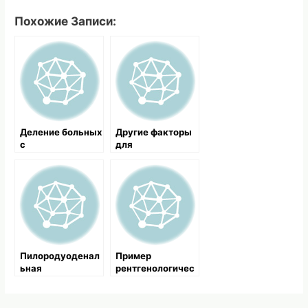
Похожие Записи:
Деление больных
Другие факторы
с
для
геморрагическим
возникновения
шоком на три
желудочного
группы
кровотечения
Пилородуоденал
Пример
ьная
рентгенологичес
локализация
кого
кровоточащих
обследования и
язв
последующего