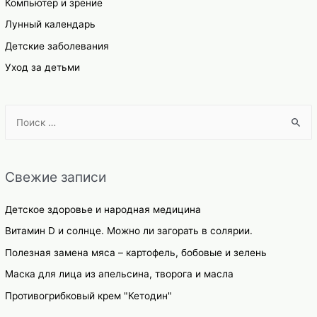
Компьютер и зрение
Лунный календарь
Детские заболевания
Уход за детьми
S
e
a
r
Свежие записи
c
h
Детское здоровье и народная медицина
f
Витамин D и солнце. Можно ли загорать в солярии.
o
Полезная замена мяса – картофель, бобовые и зелень
r
Маска для лица из апельсина, творога и масла
:
Противогрибковый крем "Кетодин"