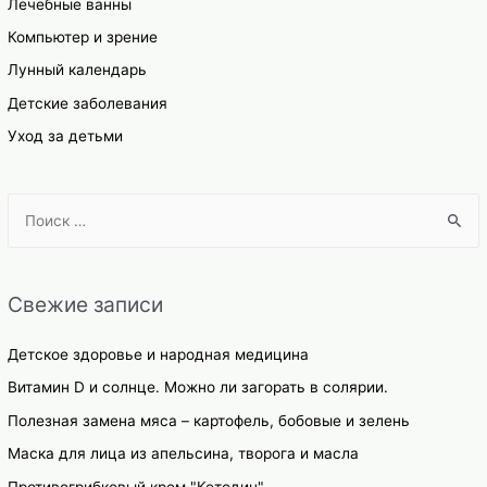
Лечебные ванны
Компьютер и зрение
Лунный календарь
Детские заболевания
Уход за детьми
S
e
a
r
Свежие записи
c
h
Детское здоровье и народная медицина
f
Витамин D и солнце. Можно ли загорать в солярии.
o
Полезная замена мяса – картофель, бобовые и зелень
r
Маска для лица из апельсина, творога и масла
:
Противогрибковый крем "Кетодин"