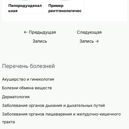
Пилородуоденал
Пример
ьная
рентгенологичес
локализация
кого
кровоточащих
обследования и
язв
последующего
Навигация
лечения
←
Предыдущая
Следующая
по
Запись
Запись
→
записям
Перечень болезней
Акушерство и гинекология
Болезни обмена веществ
Дерматология
Заболевания органов дыхания и дыхательных путей
Заболевания органов пищеварения и желудочно-кишечного
тракта