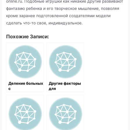
online.ru. Подобные игрушки как никакие другие развивают
фантазию ребенка и его творческое мышление, позволяя
кроме заранее подготовленной создателями модели
сделать что-то свое, индивидуальное.
Похожие Записи:
Деление больных
Другие факторы
с
для
геморрагическим
возникновения
шоком на три
желудочного
группы
кровотечения