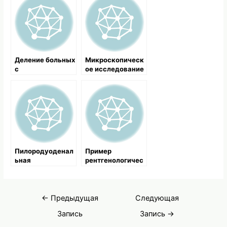
Деление больных
Микроскопическ
с
ое исследование
геморрагическим
селезенки
шоком на три
группы
Пилородуоденал
Пример
ьная
рентгенологичес
локализация
кого
кровоточащих
обследования и
язв
последующего
Навигация
лечения
←
Предыдущая
Следующая
по
Запись
Запись
→
записям