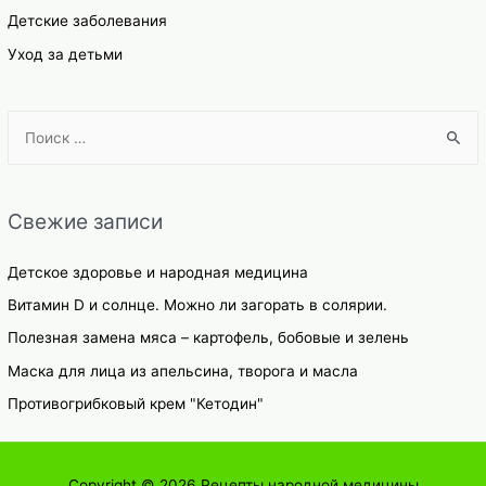
Детские заболевания
Уход за детьми
S
e
a
r
Свежие записи
c
h
Детское здоровье и народная медицина
f
Витамин D и солнце. Можно ли загорать в солярии.
o
Полезная замена мяса – картофель, бобовые и зелень
r
Маска для лица из апельсина, творога и масла
:
Противогрибковый крем "Кетодин"
Copyright © 2026
Рецепты народной медицины