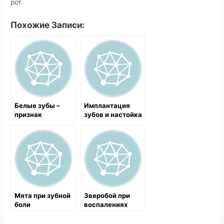
рот.
Похожие Записи:
Белые зубы –
Имплантация
признак
зубов и настойка
здоровья всего
календулы
организма
Мята при зубной
Зверобой при
боли
воспалениях
пародонта