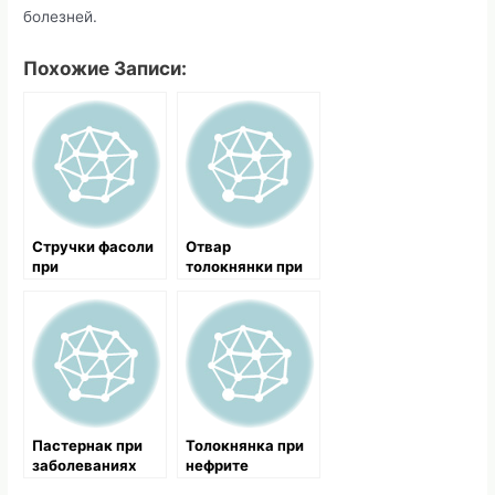
болезней.
Похожие Записи:
Стручки фасоли
Отвар
при
толокнянки при
почечнокаменно
больных почках
й болезни
Пастернак при
Толокнянка при
заболеваниях
нефрите
почек