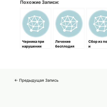
Похожие Записи:
Черника при
Лечение
Сбор из п
нарушении
бесплодия
и
функции
тысячели
яичников
а при
эндометр
Навигация
←
Предыдущая Запись
по
записям