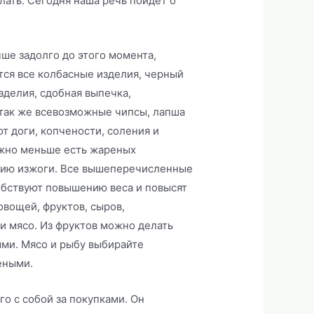
елать. Сегодня наша речь пойдет о
чше задолго до этого момента,
тся все колбасные изделия, черный
зделия, сдобная выпечка,
 так же всевозможные чипсы, лапша
т доги, копчености, соления и
жно меньше есть жареных
ению изжоги. Все вышеперечисленные
обствуют повышению веса и повысят
овощей, фруктов, сыров,
и мясо. Из фруктов можно делать
ми. Мясо и рыбу выбирайте
реными.
го с собой за покупками. Он