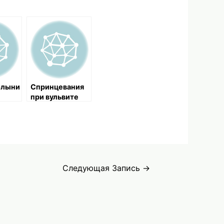
олыни
Спринцевания
при вульвите
стник
ите
Следующая Запись
→