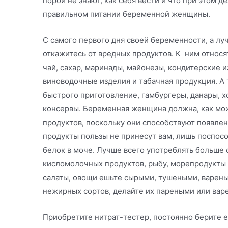
порой не знают, как себя вести и что при этом д
правильном питании беременной женщины.
С самого первого дня своей беременности, а лу
откажитесь от вредных продуктов. К ним относя
чай, сахар, маринады, майонезы, кондитерские и
виноводочные изделия и табачная продукция. А
быстрого приготовление, гамбургеры, данары, хо
консервы. Беременная женщина должна, как мо
продуктов, поскольку они способствуют появл
продукты пользы не принесут вам, лишь поспос
белок в моче. Лучше всего употреблять больше 
кисломолочных продуктов, рыбу, морепродукты 
салаты, овощи ешьте сырыми, тушеными, варены
нежирных сортов, делайте их пареными или ва
Приобретите нитрат-тестер, постоянно берите е