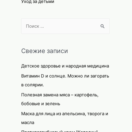
Уход за детьми
S
e
a
r
Свежие записи
c
Детское здоровье и народная медицина
h
f
Витамин D и солнце. Можно ли загорать
o
в солярии.
r
Полезная замена мяса – картофель,
:
бобовые и зелень
Маска для лица из апельсина, творога и
масла