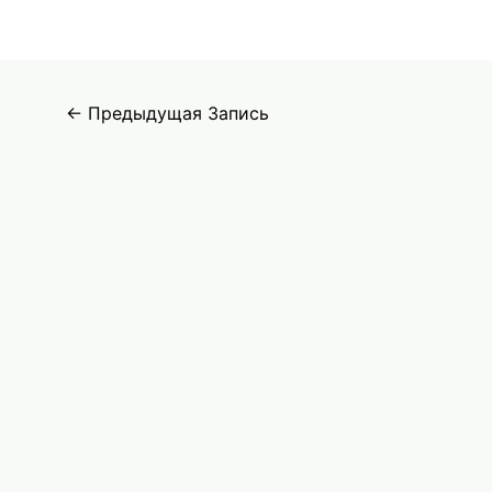
костей
Навигация
←
Предыдущая Запись
по
записям