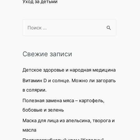
Уход за детьми
S
e
a
r
Свежие записи
c
Детское здоровье и народная медицина
h
f
Витамин D и солнце. Можно ли загорать
o
в солярии.
r
Полезная замена мяса – картофель,
:
бобовые и зелень
Маска для лица из апельсина, творога и
масла