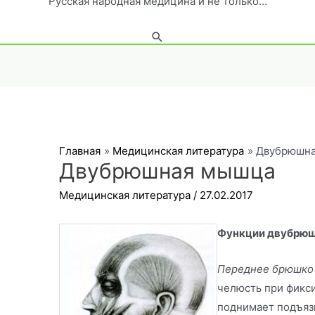
Русская народная медицина и не только…
Поиск
Главная
Медицинская литература
Двубрюшн
Двубрюшная мышца
Медицинская литература
/
27.02.2017
Функции двубрю
Переднее брюшко
челюсть при фикс
поднимает подъяз