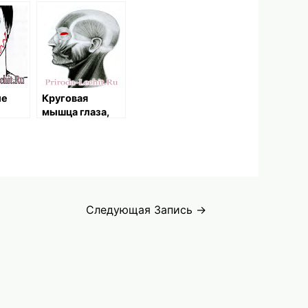
ие
Круговая
мышца глаза,
ка
вековая часть
Следующая Запись
→