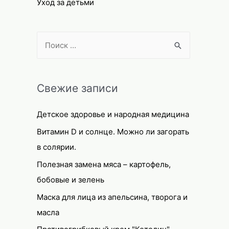
Уход за детьми
S
e
a
r
Свежие записи
c
Детское здоровье и народная медицина
h
f
Витамин D и солнце. Можно ли загорать
o
в солярии.
r
Полезная замена мяса – картофель,
:
бобовые и зелень
Маска для лица из апельсина, творога и
масла