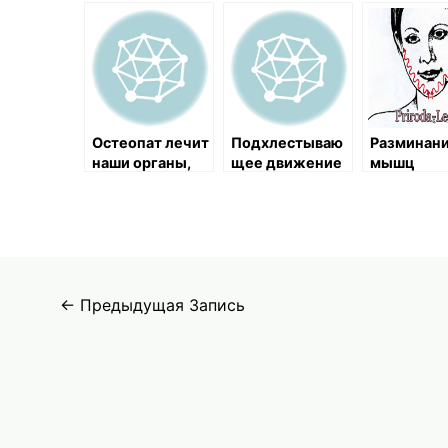
Остеопат лечит
Подхлестываю
Разминан
наши органы,
щее движение
мышц
придавая им
подбород
правильное
положение
Навигация
←
Предыдущая Запись
по
записям