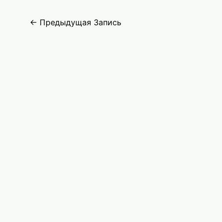
Навигация
←
Предыдущая Запись
по
записям