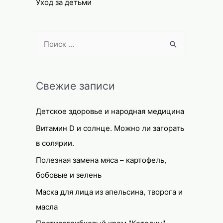
Уход за детьми
S
e
a
r
Свежие записи
c
Детское здоровье и народная медицина
h
f
Витамин D и солнце. Можно ли загорать
o
в солярии.
r
Полезная замена мяса – картофель,
:
бобовые и зелень
Маска для лица из апельсина, творога и
масла