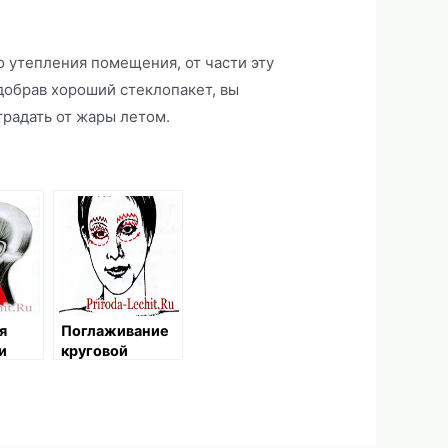
 утепления помещения, от части эту
обрав хороший стеклопакет, вы
традать от жары летом.
я
Поглаживание
и
круговой
мышцы глаза,
Часть 2