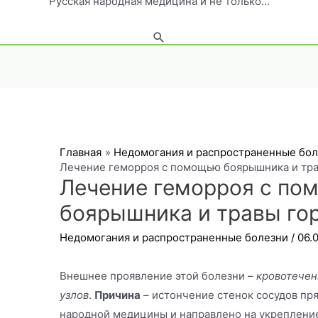
Русская народная медицина и не только…
Поиск
Главная
Недомогания и распространенные бо
Лечение геморроя с помощью боярышника и тра
Лечение геморроя с по
боярышника и травы го
Недомогания и распространенные болезни
/
06.
Внешнее проявление этой болезни –
кровотечен
узлов
.
Причина
– истончение стенок сосудов пр
народной медицины и направлено на укрепление