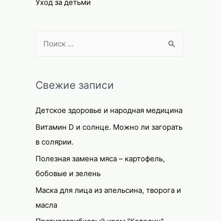
Уход за детьми
S
e
a
r
Свежие записи
c
Детское здоровье и народная медицина
h
f
Витамин D и солнце. Можно ли загорать
o
в солярии.
r
Полезная замена мяса – картофель,
:
бобовые и зелень
Маска для лица из апельсина, творога и
масла