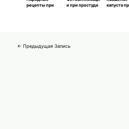
рецепты при
и при простуде
капуста п
болезненном
простуде
состоянии
Навигация
←
Предыдущая Запись
по
записям