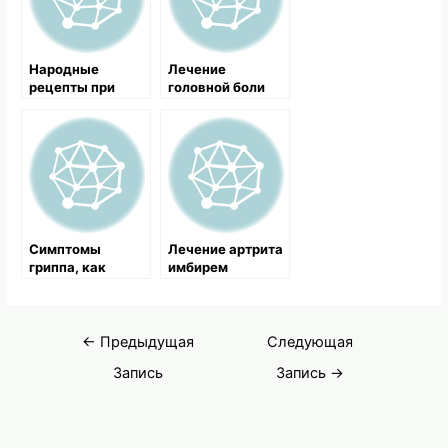
Народные
Лечение
рецепты при
головной боли
болезненном
народными
состоянии
средствами
Симптомы
Лечение артрита
гриппа, как
имбирем
лечить грипп,
лечение гриппа
народными
Навигация
средствами
←
Предыдущая
Следующая
по
Запись
Запись
→
записям