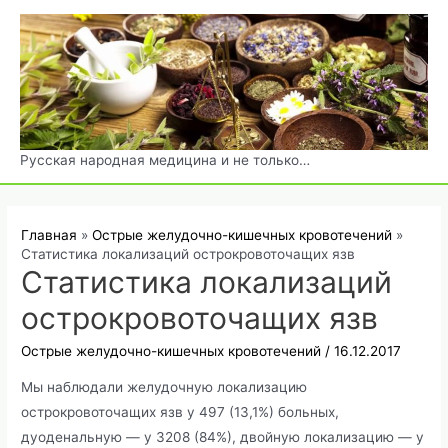
Перейти
к
содержимому
Русская народная медицина и не только…
Главная
Острые желудочно-кишечных кровотечений
Статистика локализаций острокровоточащих язв
Статистика локализаций
острокровоточащих язв
Острые желудочно-кишечных кровотечений
/
16.12.2017
Мы наблюдали желудочную локализацию
острокровоточащих язв у 497 (13,1%) больных,
дуоденальную — у 3208 (84%), двойную локализацию — у