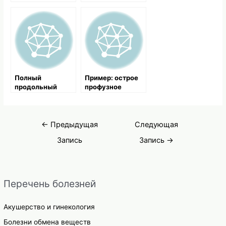
геморрагическим
шоком на три
группы
Полный
Пример: острое
продольный
профузное
разрыв кардии
желудочное
по малой
кровотечение
кривизне
Навигация
←
Предыдущая
Следующая
по
Запись
Запись
→
записям
Перечень болезней
Акушерство и гинекология
Болезни обмена веществ