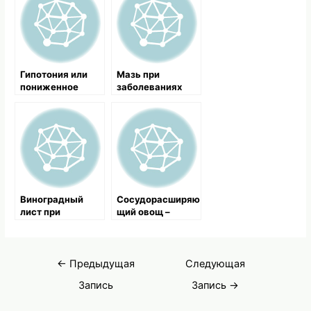
Гипотония или
Мазь при
пониженное
заболеваниях
давление,
вен
симптомы и
лечение
народными
средствами
Виноградный
Сосудорасширяю
лист при
щий овощ –
стенокардии
пастернак
Навигация
←
Предыдущая
Следующая
по
Запись
Запись
→
записям